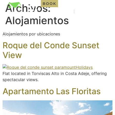
BOOK
Archivos:
BOOK
ES
EN
ES
EN
Alojamientos
Alojamientos por ubicaciones
Roque del Conde Sunset
View
Flat located in Torviscas Alto in Costa Adeje, offering
spectacular views.
Apartamento Las Floritas