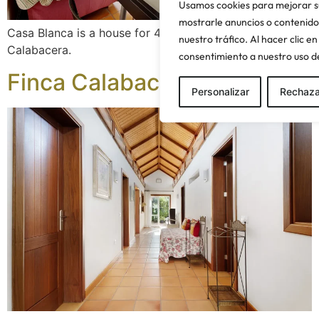
Usamos cookies para mejorar s
mostrarle anuncios o contenido
Casa Blanca is a house for 4 people within the Finca La
nuestro tráfico. Al hacer clic e
Calabacera.
consentimiento a nuestro uso de
Finca Calabacera Amarilla
Personalizar
Rechaza